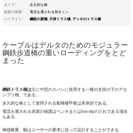
タイプ:
永久的な橋
表面の保護:
電流を通される熱すくい
鋼鉄の梁橋
片持トラス橋
デッキのトラス橋
ハイライト:
,
,
ケーブルはデルタのためのモジュラー
鋼鉄歩道橋の重いローディングをとど
まった
鋼鉄トラス橋は
主に中型のスパンに使用する一種の支持の下のアセ
ンブリ橋、である。
永久的な橋として使用される船橋楼甲板は具体的である。
電流を通される表面の保護はペンキまたはhot-dipのどれである場合
もある。
橋積載量、幅はユーザーの要求に従って設計することができる