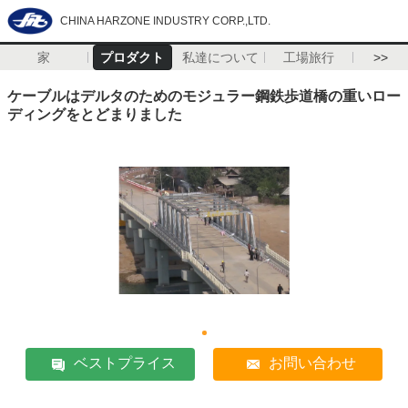
CHINA HARZONE INDUSTRY CORP.,LTD.
家
プロダクト
私達について
工場旅行
>>
ケーブルはデルタのためのモジュラー鋼鉄歩道橋の重いロー
ディングをとどまりました
ベストプライス
お問い合わせ