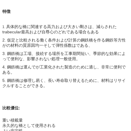
特徴
具体的な橋に関連する高力および大きい剛さは、減らされた
1.
trabecular最高および自尊心のどれである場合もある
2. 仮定と比較される働く条件および計算の鋼鉄橋を作る鋼鉄等方性
がの材料の質原因均一そして弾性係数はである、
3. 鋼鉄橋は工場、接続する場所を工事期間短い、季節的な効果によ
って便利な、影響されない処理一般使用。
4. 鋼鉄橋は運んでが工業化された製造のために適し、非常に便利で
ある。
5. 鋼鉄橋は修理し易く、長い寿命取り替えるために、材料はリサイ
クルすることができる。
比較優位:
重い積載量
永久的な橋として使用される
よい安定性