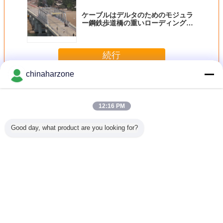
ケーブルはデルタのためのモジュラ
ー鋼鉄歩道橋の重いローディングを
とどまりました
続行
chinaharzone
鋼トラス橋
多く
12:16 PM
Good day, what product are you looking for?
の鋼鉄ト
永久的なアセンブ
熱いのプレハブの
具体的なデッキが
電流を通
ス橋
リ中型のスパンの
鋼鉄トラス橋-すく
付いている高力簡
鉄トラ
ための鋼鉄トラス
いによって電流を
単な鋼鉄トラス構
橋の具体的なデッ
通される表面の保
造橋
キ
護
言語を変えて下さい
Japanese