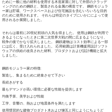
ために一般に他の材料を使用する木造家屋に対して外部のクラッデ
ィングのための鋼鉄と、製造される金属の構造です。 鋼鉄モジュラ
ー家は貯蔵、ワークスペースおよび住宅施設を含むいろいろな目的
のために使用されます。 それらは特定のタイプにいかにによって使
用されるか展開しました。
それらは最初に20世紀初頭の人気を得ました。 使用は鋼鉄が利用で
きるようになったときに第二次世界大戦の間に広まるようになり、
戦争の後でかなり拡大しました。 鋼鉄建物はコスト効率による一部
には広く、受け入れられました。 応用範囲は計算機援用設計ソフト
ウェアの供給の改良された材料、プロダクトおよび設計機能と拡大
しました。
鋼鉄モジュラー家の特徴:
製造し、集まるために絶食させて下さい
長続きがする
最もデマンドが高い環境に必要な性能を提供します
均衡予算、美学および性能
工学、音響の、熱および地震条件を満たします
使用慣習的な建物プロダクト木および煉瓦と同じようにちょうど