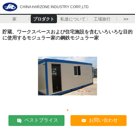
CHINA HARZONE INDUSTRY CORP.,LTD.
家
プロダクト
私達について
工場旅行
>>
貯蔵、ワークスペースおよび住宅施設を含むいろいろな目的
に使用するモジュラー家の鋼鉄モジュラー家
ベストプライス
お問い合わせ