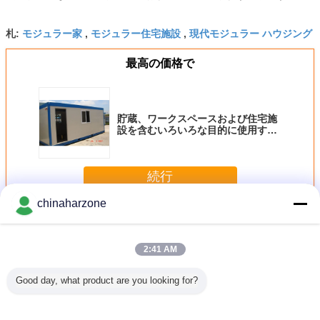
モジュラー家
モジュラー住宅施設
現代モジュラー ハウジング
札:
,
,
最高の価格で
貯蔵、ワークスペースおよび住宅施
設を含むいろいろな目的に使用する
モジュラー家の鋼鉄モジュラー家
続行
chinaharzone
鋼鉄モジュラー家
多く
2:41 AM
Good day, what product are you looking for?
する鋼鉄
モジュラー家の鋼
モジュラー家の鋼
長続きがするモジ
長続きが
ー家速く
鉄モジュラー家は
鉄モジュラー家を
ュラー家の鋼鉄モ
モジュラ
ー家を組
製造し、集まるた
製造し、組み立て
ジュラー家を製造
造するた